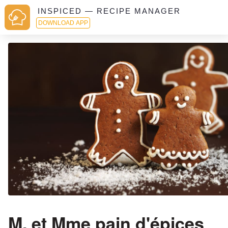
INSPICED — RECIPE MANAGER
DOWNLOAD APP
M. et Mme pain d'épices