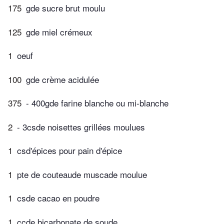
175
gde sucre brut moulu
125
gde miel crémeux
1
oeuf
100
gde crème acidulée
375
- 400gde farine blanche ou mi-blanche
2
- 3csde noisettes grillées moulues
1
csd'épices pour pain d'épice
1
pte de couteaude muscade moulue
1
csde cacao en poudre
1
ccde bicarbonate de soude