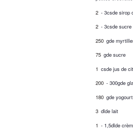
2
- 3csde sirop 
2
- 3csde sucre 
250
gde myrtille
75
gde sucre
1
csde jus de ci
200
- 300gde gl
180
gde yogourt
3
dlde lait
1
- 1,5dlde crèm