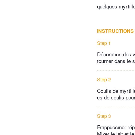
quelques myrtill
INSTRUCTIONS
Step 1
Décoration des ve
tourner dans le s
Step 2
Coulis de myrtill
cs de coulis pour
Step 3
Frappuccino: répa
Mixer le lait et 