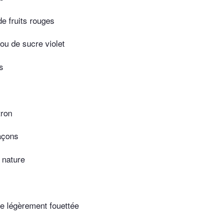
de fruits rouges
ou de sucre violet
s
tron
açons
 nature
e légèrement fouettée