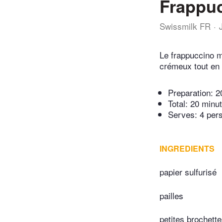
Frappuc
Swissmilk FR
Le frappuccino my
crémeux tout en 
Preparation:
2
Total:
20 minu
Serves: 4 per
INGREDIENTS
papier sulfurisé
pailles
petites brochett