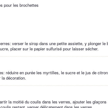
es pour les brochettes
rres: verser le sirop dans une petite assiette, y plonger le
ucre, placer sur le papier sulfurisé pour laisser sécher.
es: réduire en purée les myrtilles, le sucre et le jus de citr
 la décoration.
rtir la moitié du coulis dans les verres, ajouter les glaçons 
le coulis restant, verser délicatement dans les verres.