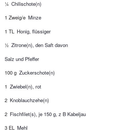
¼
Chilischote(n)
1 Zweig/e
Minze
1 TL
Honig, flüssiger
½
Zitrone(n), den Saft davon
Salz und Pfeffer
100 g
Zuckerschote(n)
1
Zwiebel(n), rot
2
Knoblauchzehe(n)
2
Fischfilet(s), je 150 g, z B Kabeljau
3 EL
Mehl