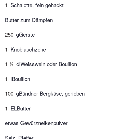
1
Schalotte, fein gehackt
Butter zum Dämpfen
250
gGerste
1
Knoblauchzehe
1 ½
dlWeisswein oder Bouillon
1
lBouillon
100
gBündner Bergkäse, gerieben
1
ELButter
etwas Gewürznelkenpulver
Salz, Pfeffer