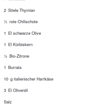
2
Stiele Thymian
½
rote Chilischote
1
El schwarze Olive
1
El Kürbiskern
½
Bio-Zitrone
1
Burrata
10
g italienischer Hartkäse
3
El Olivenöl
Salz