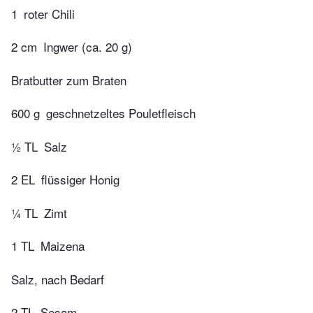
1
roter Chili
2 cm
Ingwer (ca. 20 g)
Bratbutter zum Braten
600 g
geschnetzeltes Pouletfleisch
½ TL
Salz
2 EL
flüssiger Honig
¼ TL
Zimt
1 TL
Maizena
Salz, nach Bedarf
2 TL
Sesam