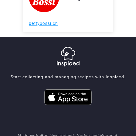
bettybossi.ch
Start collecting and managing recipes with Inspiced.
Made with ❤ in Switzerland, Serbia and Portugal.