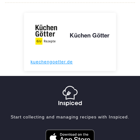
Küchen Götter
kuechengoetter.de
Start collecting and managing recipes with Inspiced.