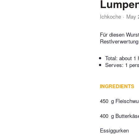
Lumpen
Ichkoche
May 
Für diesen Wurst
Restlverwertung 
Total:
about 1 
Serves: 1 per
INGREDIENTS
450
g Fleischwu
400
g Butterkäs
Essiggurken