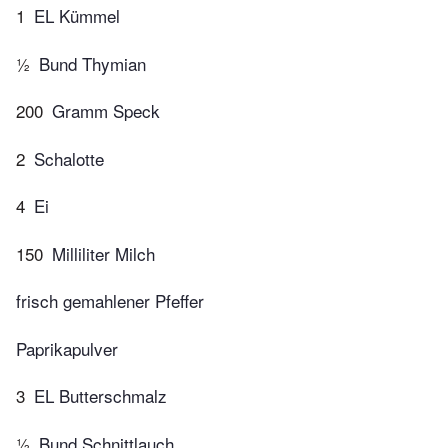
1
EL Kümmel
½
Bund Thymian
200
Gramm Speck
2
Schalotte
4
Ei
150
Milliliter Milch
frisch gemahlener Pfeffer
Paprikapulver
3
EL Butterschmalz
½
Bund Schnittlauch