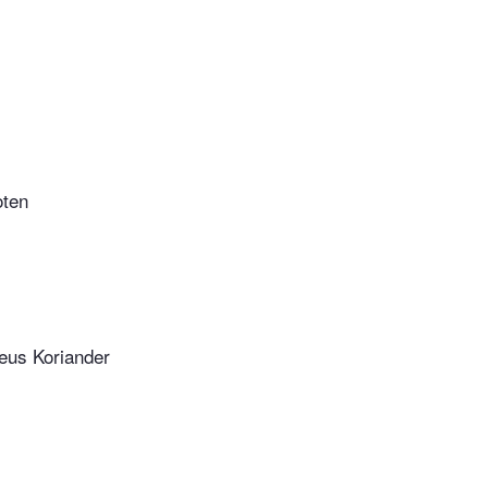
oten
eus Koriander