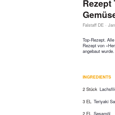
Rezept 
Gemüse
Falstaff DE
Jan
Top-Rezept. Alle
Rezept von »Herb
angebaut wurde.
INGREDIENTS
2 Stück
Lachsfil
3 EL
Teriyaki S
2 EL
Sesamöl