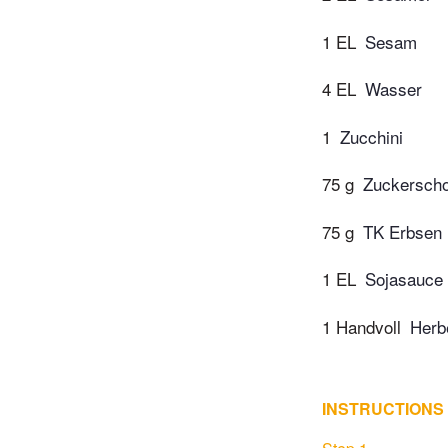
1 EL
Sesam
4 EL
Wasser
1
Zucchini
75 g
Zuckersch
75 g
TK Erbsen
1 EL
Sojasauce
1 Handvoll
Herb
INSTRUCTIONS