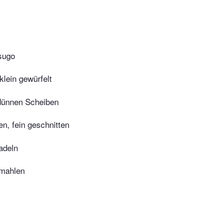
sugo
klein gewürfelt
 dünnen Scheiben
n, fein geschnitten
adeln
emahlen