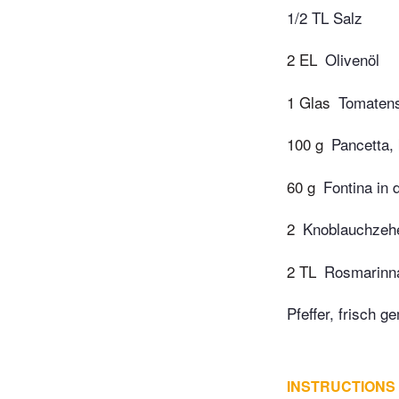
1/2 TL Salz
2 EL
Olivenöl
1 Glas
Tomaten
100 g
Pancetta, 
60 g
Fontina in
2
Knoblauchzehe
2 TL
Rosmarinn
Pfeffer, frisch g
INSTRUCTIONS