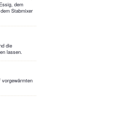
 Essig, dem
t dem Stabmixer
nd die
en lassen.
uf vorgewärmten