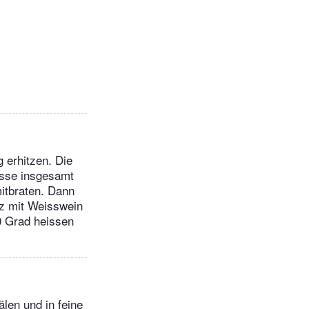
 erhitzen. Die
össe insgesamt
itbraten. Dann
tz mit Weisswein
0 Grad heissen
len und in feine