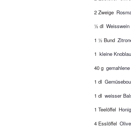
2 Zweige
Rosma
½ dl
Weisswein
1 ½ Bund
Zitro
1
kleine Knobla
40 g
gemahlene 
1 dl
Gemüseboui
1 dl
weisser Ba
1 Teelöffel
Honi
4 Esslöffel
Olive