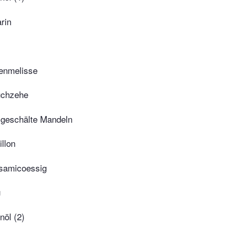
rin
nenmelisse
uchzehe
geschälte Mandeln
llon
lsamicoessig
g
nöl (2)