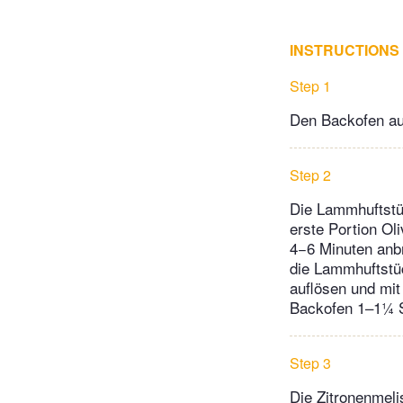
INSTRUCTIONS
Step 1
Den Backofen au
Step 2
Die Lammhuftstüc
erste Portion O
4−6 Minuten anbr
die Lammhuftstü
auflösen und mi
Backofen 1–1¼ S
Step 3
Die Zitronenmeli