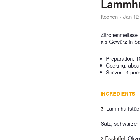
Lammhuf
Kochen
Jan 12
Zitronenmelisse 
als Gewürz in Sa
Preparation:
1
Cooking:
abou
Serves: 4 per
INGREDIENTS
3
Lammhuftstück
Salz, schwarzer 
2 Esslöffel
Olive