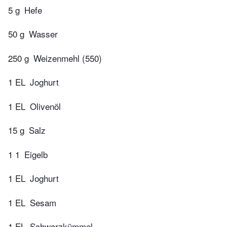
5 g
Hefe
50 g
Wasser
250 g
Weizenmehl (550)
1 EL
Joghurt
1 EL
Olivenöl
15 g
Salz
1 1
Eigelb
1 EL
Joghurt
1 EL
Sesam
1 EL
Schwarzkümmel