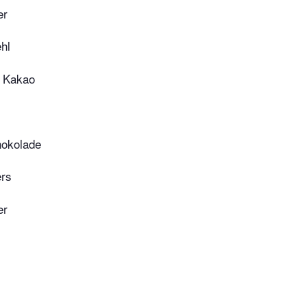
er
hl
 Kakao
hokolade
ers
er