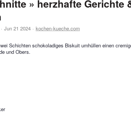
hnitte » herzhafte Gerichte 
n
Jun 21 2024
kochen-kueche.com
zwei Schichten schokoladiges Biskuit umhüllen einen cremi
de und Obers.
ker