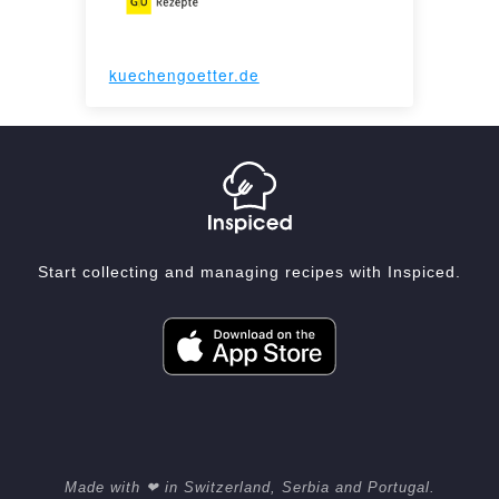
kuechengoetter.de
Start collecting and managing recipes with Inspiced.
Made with ❤ in Switzerland, Serbia and Portugal.