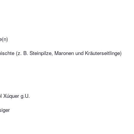
e(n)
ischte (z. B. Steinpilze, Maronen und Kräuterseitlinge)
l Xúquer g.U.
siger