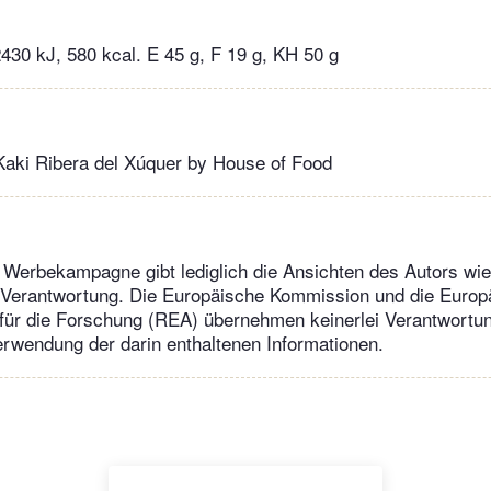
2430 kJ, 580 kcal. E 45 g, F 19 g, KH 50 g
Kaki Ribera del Xúquer by House of Food
r Werbekampagne gibt lediglich die Ansichten des Autors wied
n Verantwortung. Die Europäische Kommission und die Europ
für die Forschung (REA) übernehmen keinerlei Verantwortun
rwendung der darin enthaltenen Informationen.