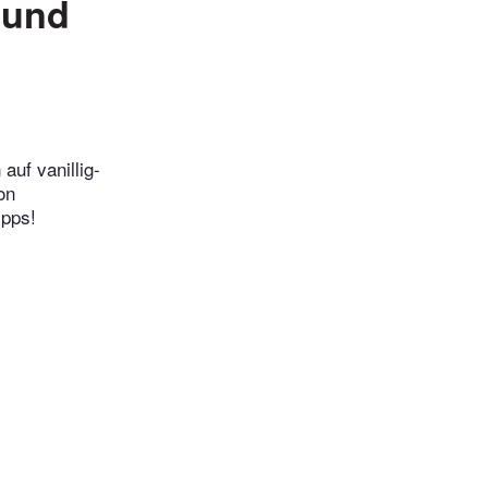
 und
auf vanillig-
on
ipps!