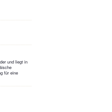
er und liegt in
äische
g für eine