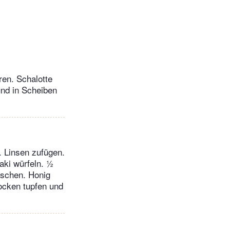
ren. Schalotte
und in Scheiben
. Linsen zufügen.
aki würfeln. ½
ischen. Honig
rocken tupfen und