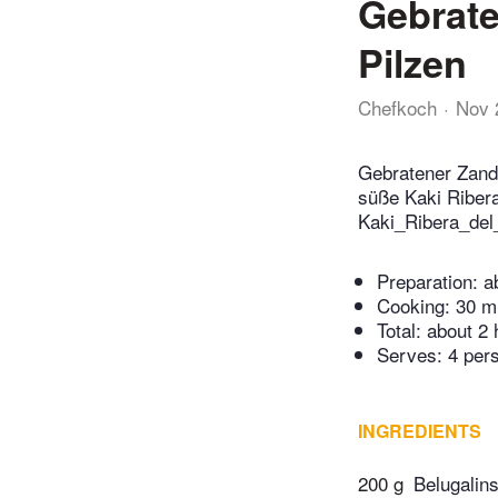
Gebrate
Pilzen
Chefkoch
Nov 
Gebratener Zander
süße Kaki Ribera
Kaki_Ribera_del
Preparation:
a
Cooking:
30 m
Total:
about 2 
Serves: 4 per
INGREDIENTS
200 g
Belugalin