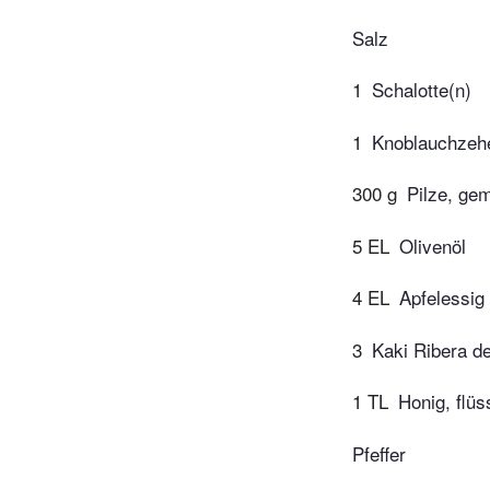
Salz
1
Schalotte(n)
1
Knoblauchzeh
300 g
Pilze, gem
5 EL
Olivenöl
4 EL
Apfelessig
3
Kaki Ribera de
1 TL
Honig, flüs
Pfeffer