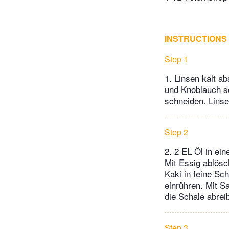
INSTRUCTIONS
Step 1
1. Linsen kalt a
und Knoblauch sc
schneiden. Linse
Step 2
2. 2 EL Öl in ei
Mit Essig ablösc
Kaki in feine Sc
einrühren. Mit S
die Schale abrei
Step 3