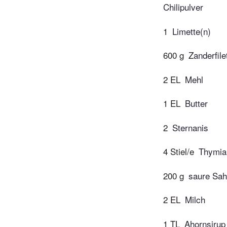
Chilipulver
1
Limette(n)
600 g
Zanderfile
2 EL
Mehl
1 EL
Butter
2
Sternanis
4 Stiel/e
Thymia
200 g
saure Sa
2 EL
Milch
1 TL
Ahornsirup