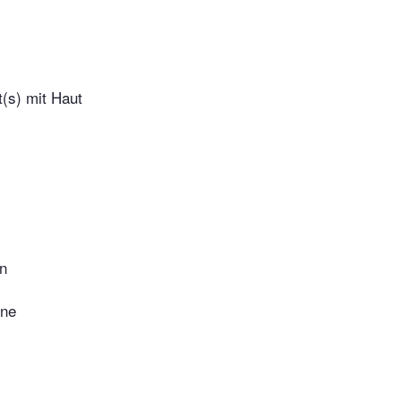
t(s) mit Haut
n
hne