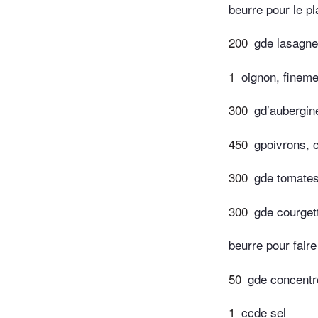
beurre pour le pl
200
gde lasagne 
1
oignon, finem
300
gd’aubergin
450
gpoivrons, 
300
gde tomates
300
gde courget
beurre pour faire
50
gde concentr
1
ccde sel