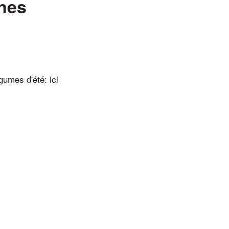
nes
umes d'été: ici