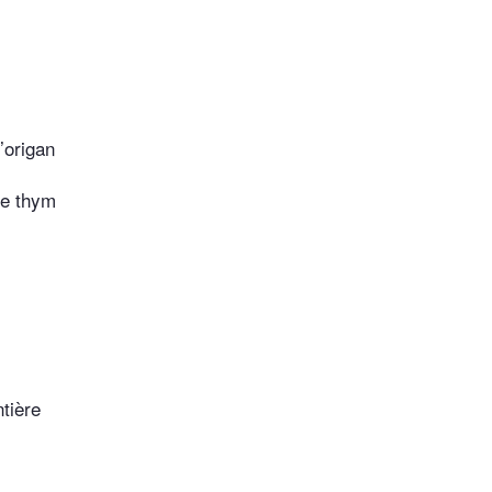
’origan
de thym
ntière