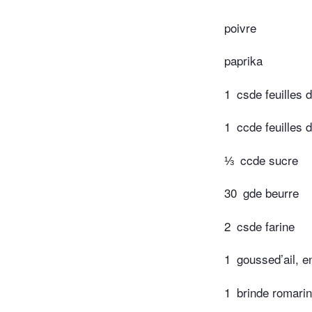
poivre
paprika
1
csde feuilles d
1
ccde feuilles 
⅓
ccde sucre
30
gde beurre
2
csde farine
1
goussed’ail, e
1
brinde romarin