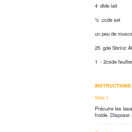
4
dlde lait
¾
ccde sel
un peu de musca
25
gde Sbrinz A
1
- 2csde feuille
INSTRUCTIONS
Step 1
Précuire les lasa
froide. Disposer 