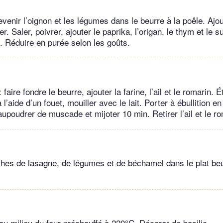
venir l’oignon et les légumes dans le beurre à la poêle. Ajo
r. Saler, poivrer, ajouter le paprika, l’origan, le thym et le 
. Réduire en purée selon les goûts.
aire fondre le beurre, ajouter la farine, l’ail et le romarin.
’aide d’un fouet, mouiller avec le lait. Porter à ébullition en
saupoudrer de muscade et mijoter 10 min. Retirer l’ail et le ro
ches de lasagne, de légumes et de béchamel dans le plat be
au milieu du four préchauffé à 220°C. Décorer de basilic.