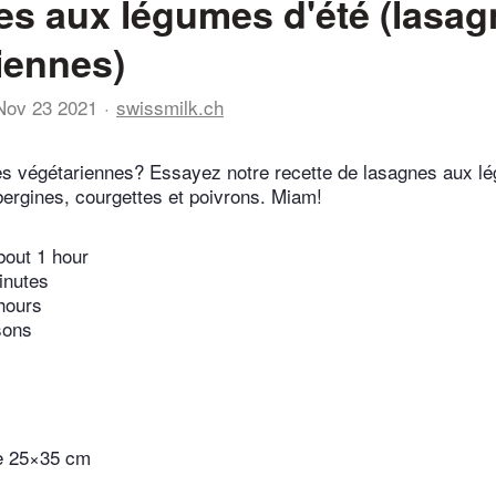
s aux légumes d'été (lasag
iennes)
Nov 23 2021
swissmilk.ch
s végétariennes? Essayez notre recette de lasagnes aux lég
ergines, courgettes et poivrons. Miam!
bout 1 hour
inutes
hours
sons
de 25×35 cm