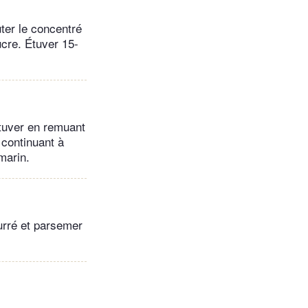
uter le concentré
sucre. Étuver 15-
 Étuver en remuant
 continuant à
marin.
urré et parsemer