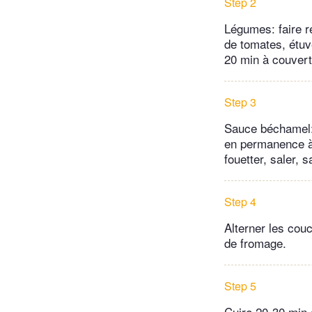
Step 2
Légumes: faire re
de tomates, étuve
20 min à couvert
Step 3
Sauce béchamel: f
en permanence à l
fouetter, saler, 
Step 4
Alterner les cou
de fromage.
Step 5
Cuire 20-30 min 