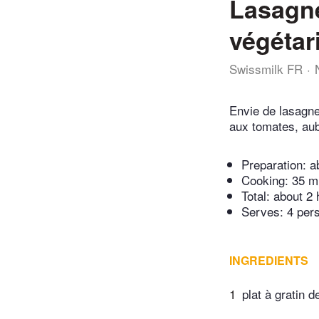
Lasagne
végétar
Swissmilk FR
Envie de lasagne
aux tomates, aub
Preparation:
a
Cooking:
35 m
Total:
about 2 
Serves: 4 per
INGREDIENTS
1
plat à gratin 