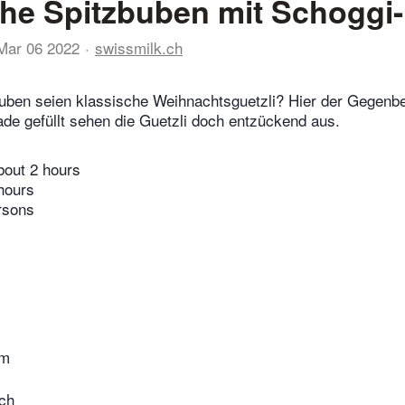
che Spitzbuben mit Schoggi
Mar 06 2022
swissmilk.ch
uben seien klassische Weihnachtsguetzli? Hier der Gegenbe
ade gefüllt sehen die Guetzli doch entzückend aus.
bout 2 hours
hours
rsons
mm
ich