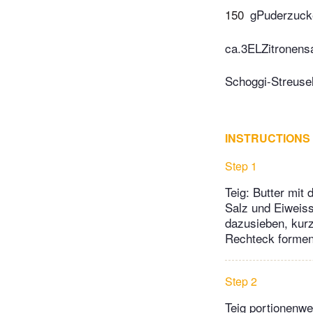
150
gPuderzuck
ca.3ELZitronensa
Schoggi-Streusel
INSTRUCTIONS
Step 1
Teig: Butter mit
Salz und Eiweiss
dazusieben, kur
Rechteck formen.
Step 2
Teig portionenwe