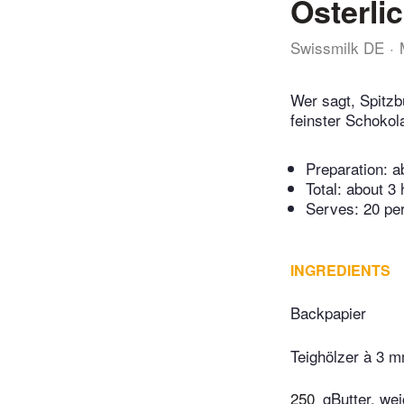
Österli
Swissmilk DE
Wer sagt, Spitzb
feinster Schokol
Preparation:
a
Total:
about 3 
Serves: 20 pe
INGREDIENTS
Backpapier
Teighölzer à 3 
250
gButter, we