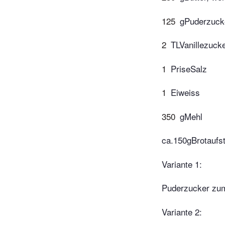
125
gPuderzucke
2
TLVanillezuck
1
PriseSalz
1
Eiweiss
350
gMehl
ca.150gBrotaufst
Variante 1:
Puderzucker zu
Variante 2: