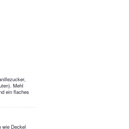
nillezucker,
uten). Mehl
d ein flaches
n wie Deckel