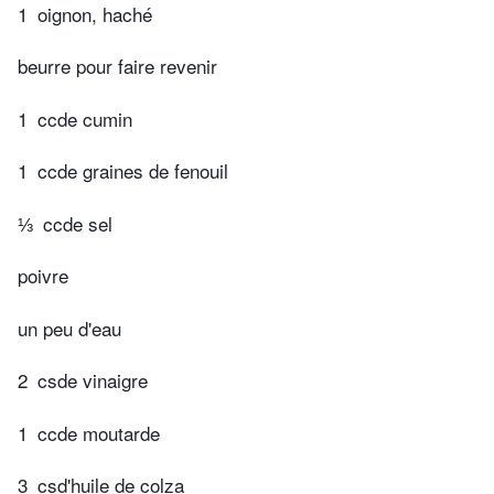
1
oignon, haché
beurre pour faire revenir
1
ccde cumin
1
ccde graines de fenouil
⅓
ccde sel
poivre
un peu d'eau
2
csde vinaigre
1
ccde moutarde
3
csd'huile de colza