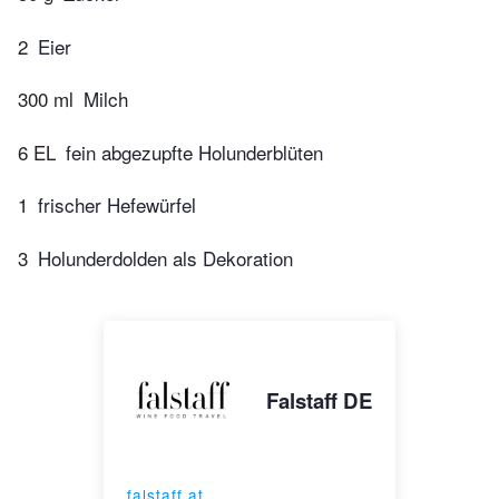
2
Eier
300 ml
Milch
6 EL
fein abgezupfte Holunderblüten
1
frischer Hefewürfel
3
Holunderdolden als Dekoration
Falstaff DE
falstaff.at