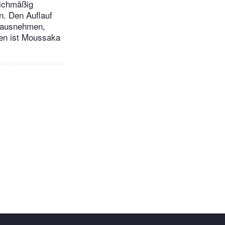
eichmäßig
n. Den Auflauf
erausnehmen,
en ist Moussaka