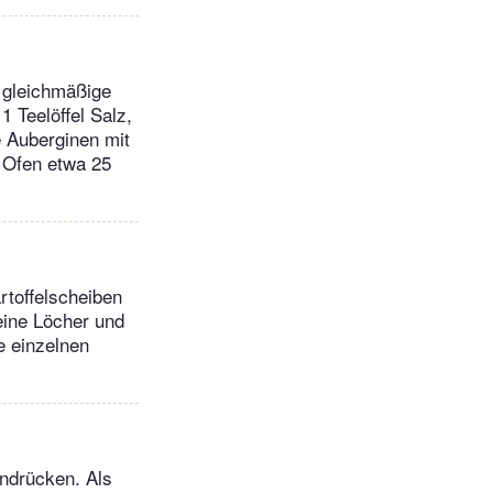
 gleichmäßige
 Teelöffel Salz,
e Auberginen mit
n Ofen etwa 25
rtoffelscheiben
eine Löcher und
e einzelnen
andrücken. Als