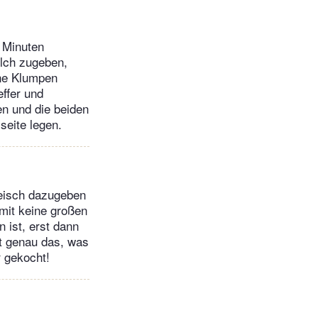
 Minuten
ilch zugeben,
ine Klumpen
effer und
n und die beiden
seite legen.
leisch dazugeben
mit keine großen
 ist, erst dann
t genau das, was
r gekocht!