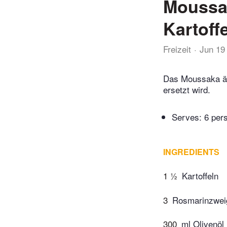
Moussak
Kartoff
Freizeit
Jun 19
Das Moussaka ähn
ersetzt wird.
Serves: 6 per
INGREDIENTS
1 ½
Kartoffeln
3
Rosmarinzweig
300
ml Olivenöl