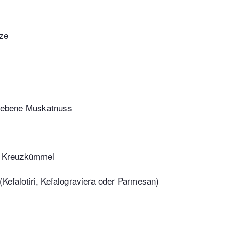
nze
riebene Muskatnuss
 Kreuzkümmel
(Kefalotiri, Kefalograviera oder Parmesan)