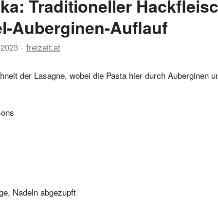
a: Traditioneller Hackfleis
el-Auberginen-Auflauf
 2023
freizeit.at
elt der Lasagne, wobei die Pasta hier durch Auberginen un
sons
e, Nadeln abgezupft