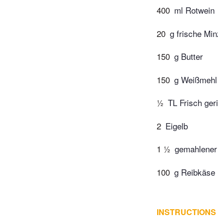
400
ml Rotwein
20
g frische Mi
150
g Butter
150
g Weißmehl
½
TL Frisch ge
2
Eigelb
1 ½
gemahlener
100
g Reibkäse 
INSTRUCTIONS