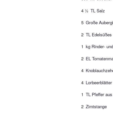
4 ½
TL Salz
5
Große Auberg
2
TL Edelsüßes 
1
kg Rinder- un
2
EL Tomatenma
4
Knoblauchzeh
4
Lorbeerblätter
1
TL Pfeffer aus
2
Zimtstange