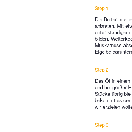
Step 1
Die Butter in ei
anbraten. Mit et
unter ständigem
bilden. Weiterkoc
Muskatnuss absc
Eigelbe darunter
Step 2
Das Öl in einem
und bei großer H
Stücke übrig ble
bekommt es den u
wir erzielen wol
Step 3