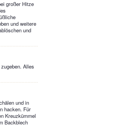
ei großer Hitze
des
üßliche
ben und weitere
 ablöschen und
 zugeben. Alles
chälen und in
n hacken. Für
enen Kreuzkümmel
nem Backblech