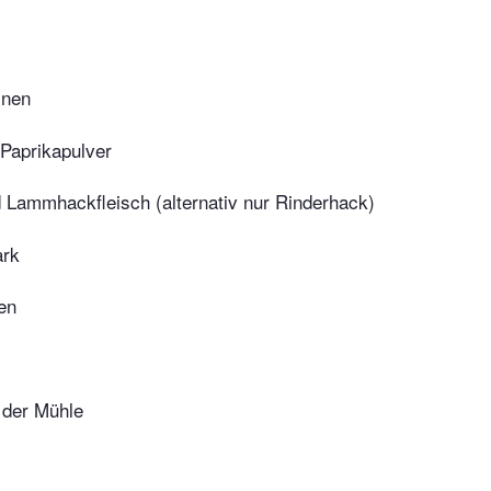
inen
Paprikapulver
d Lammhackfleisch (alternativ nur Rinderhack)
rk
en
 der Mühle