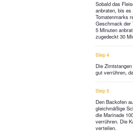
Sobald das Flei
anbraten, bis es
Tomatenmarks red
Geschmack der T
5 Minuten anbra
zugedeckt 30 Min
Step 4
Die Zimtstangen 
gut verrühren, 
Step 5
Den Backofen auf
gleichmäßige Sc
die Marinade 100
verrühren. Die K
verteilen.