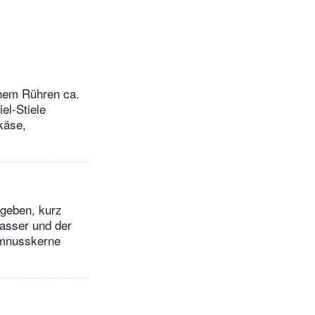
chem Rühren ca.
el-Stiele
käse,
igeben, kurz
wasser und der
umnusskerne