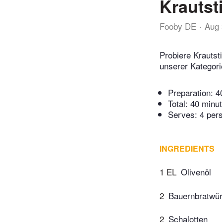
Krautst
Fooby DE
Aug 
Probiere Krautst
unserer Kategori
Preparation:
4
Total:
40 minu
Serves: 4 per
INGREDIENTS
1 EL
Olivenöl
2
Bauernbratwür
2
Schalotten