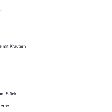
e
e mit Kräutern
am Stück
erne