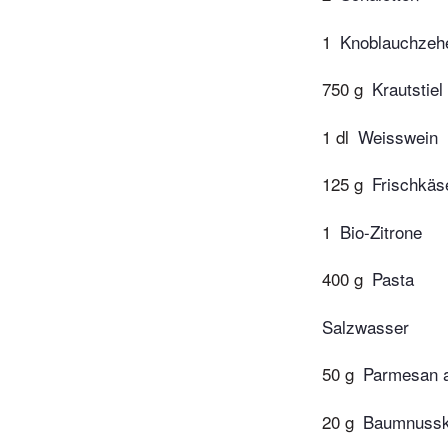
1
Knoblauchzeh
750 g
Krautstiel
1 dl
Weisswein
125 g
Frischkäs
1
Bio-Zitrone
400 g
Pasta
Salzwasser
50 g
Parmesan 
20 g
Baumnussk