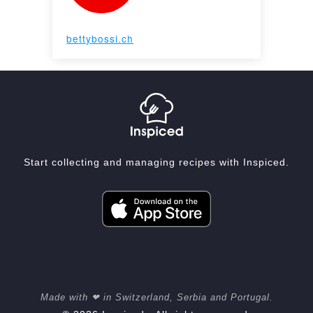
bettybossi.ch
Start collecting and managing recipes with Inspiced.
Made with ❤ in Switzerland, Serbia and Portugal.