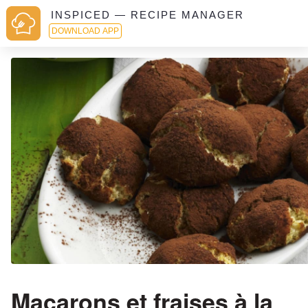
INSPICED — RECIPE MANAGER
DOWNLOAD APP
Macarons et fraises à la