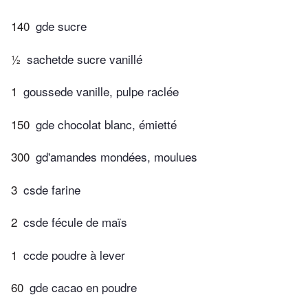
140
gde sucre
½
sachetde sucre vanillé
1
goussede vanille, pulpe raclée
150
gde chocolat blanc, émietté
300
gd'amandes mondées, moulues
3
csde farine
2
csde fécule de maïs
1
ccde poudre à lever
60
gde cacao en poudre