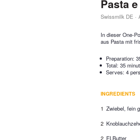
Pasta e
Swissmilk DE
In dieser One-Po
aus Pasta mit f
Preparation:
3
Total:
35 minu
Serves: 4 per
INGREDIENTS
1
Zwiebel, fein 
2
Knoblauchzehe
2
ELButter