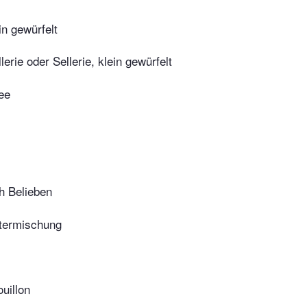
in gewürfelt
erie oder Sellerie, klein gewürfelt
ee
ch Belieben
utermischung
uillon