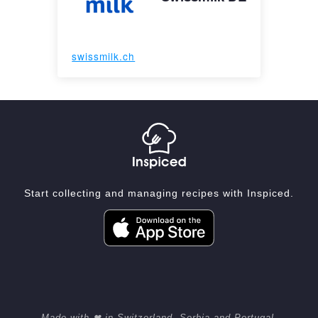
swissmilk.ch
Start collecting and managing recipes with Inspiced.
Made with ❤ in Switzerland, Serbia and Portugal.