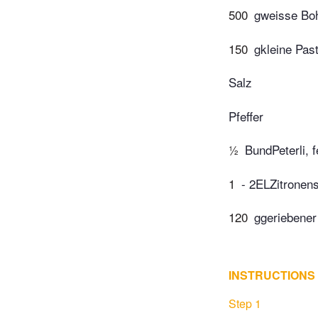
500
gweisse Boh
150
gkleine Past
Salz
Pfeffer
½
BundPeterli, 
1
- 2ELZitronens
120
ggeriebener
INSTRUCTIONS
Step 1