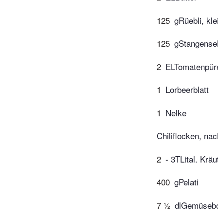
125
gRüebli, kle
125
gStangensell
2
ELTomatenpür
1
Lorbeerblatt
1
Nelke
Chiliflocken, na
2
- 3TLital. Krä
400
gPelati
7 ½
dlGemüsebo