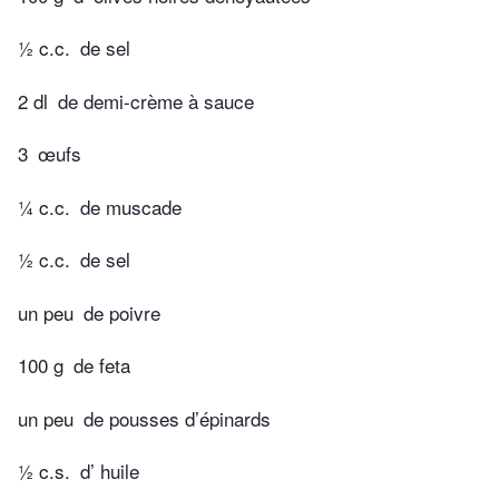
½ c.c.
de sel
2 dl
de demi-crème à sauce
3
œufs
¼ c.c.
de muscade
½ c.c.
de sel
un peu
de poivre
100 g
de feta
un peu
de pousses d’épinards
½ c.s.
d’ huile