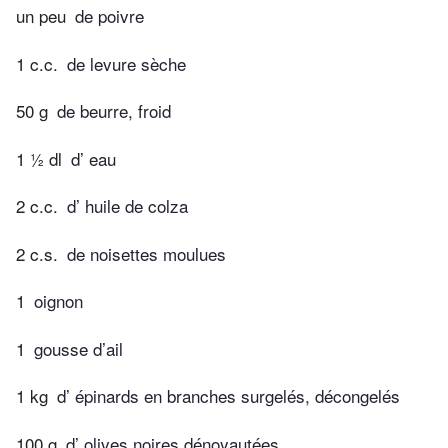
un peu
de poivre
1 c.c.
de levure sèche
50 g
de beurre, froid
1 ½ dl
d’ eau
2 c.c.
d’ huile de colza
2 c.s.
de noisettes moulues
1
oignon
1
gousse d’ail
1 kg
d’ épinards en branches surgelés, décongelés
100 g
d’ olives noires dénoyautées