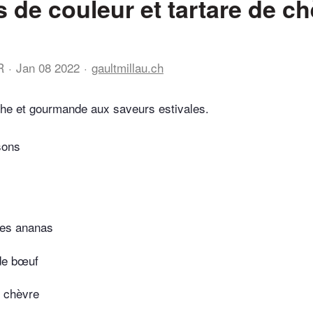
 de couleur et tartare de c
R
Jan 08 2022
gaultmillau.ch
che et gourmande aux saveurs estivales.
sons
tes ananas
de bœuf
e chèvre