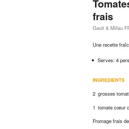
Tomates
frais
Gault & Millau F
Une recette fraî
Serves: 4 per
INGREDIENTS
2
grosses toma
1
tomate cœur 
Fromage frais d