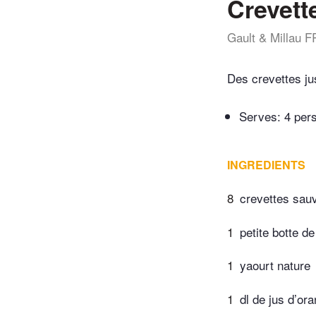
Crevett
Gault & Millau F
Des crevettes ju
Serves: 4 per
INGREDIENTS
8
crevettes sau
1
petite botte de
1
yaourt nature
1
dl de jus d’or