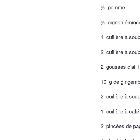
½
pomme
½
oignon éminc
1
cuillère à sou
2
cuillère à soup
2
gousses d'ail
10
g de gingemb
2
cuillère à so
1
cuillère à caf
2
pincées de pap