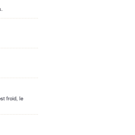
s.
t froid, le