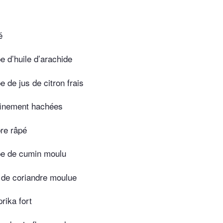
é
pe d’huile d’arachide
e de jus de citron frais
 finement hachées
re râpé
upe de cumin moulu
é de coriandre moulue
rika fort