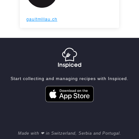
gaultmillau.ch
Start collecting and managing recipes with Inspiced.
Made with ❤ in Switzerland, Serbia and Portugal.