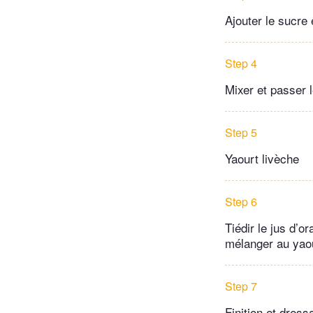
Ajouter le sucre 
Step 4
Mixer et passer l
Step 5
Yaourt livèche
Step 6
Tiédir le jus d’or
mélanger au yao
Step 7
Finition et dres