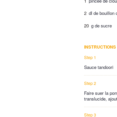
1
pincée de clou
2
dl de bouillon 
20
g de sucre
INSTRUCTIONS
Step 1
Sauce tandoori
Step 2
Faire suer la po
translucide, ajou
Step 3