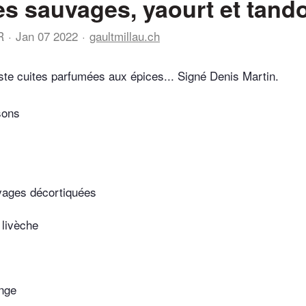
es sauvages, yaourt et tando
R
Jan 07 2022
gaultmillau.ch
ste cuites parfumées aux épices... Signé Denis Martin.
sons
vages décortiquées
 livèche
ange