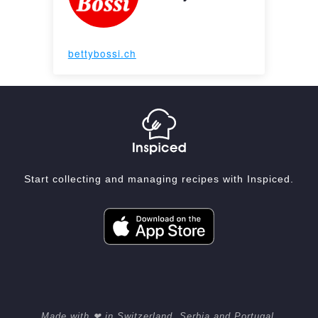
bettybossi.ch
Start collecting and managing recipes with Inspiced.
Made with ❤ in Switzerland, Serbia and Portugal.