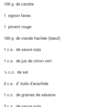
100 g
de carotte
1
oignon fanes
1
piment rouge
160 g
de viande hachée (bœuf)
1 c.s.
de sauce soja
1 c.s.
de jus de citron vert
¼ c.c.
de sel
2 c.s.
d’ huile d’arachide
1 c.c.
de graines de sésame
3 c.s.
de sauce soja