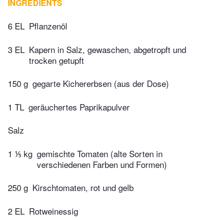
INGREDIENTS
6 EL
Pflanzenöl
3 EL
Kapern in Salz, gewaschen, abgetropft und
trocken getupft
150 g
gegarte Kichererbsen (aus der Dose)
1 TL
geräuchertes Paprikapulver
Salz
1 ⅕ kg
gemischte Tomaten (alte Sorten in
verschiedenen Farben und Formen)
250 g
Kirschtomaten, rot und gelb
2 EL
Rotweinessig