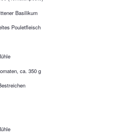
ttener Basilikum
ltes Pouletfleisch
Mühle
omaten, ca. 350 g
estreichen
Mühle