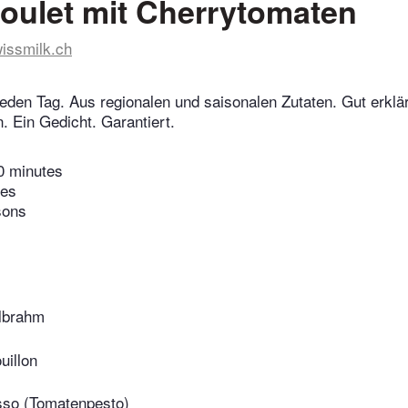
oulet mit Cherrytomaten
issmilk.ch
eden Tag. Aus regionalen und saisonalen Zutaten. Gut erklär
 Ein Gedicht. Garantiert.
0 minutes
tes
sons
lbrahm
uillon
sso (Tomatenpesto)