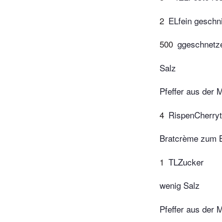
2
ELfein geschni
500
ggeschnetze
Salz
Pfeffer aus der 
4
RispenCherryt
Bratcrème zum B
1
TLZucker
wenig Salz
Pfeffer aus der 