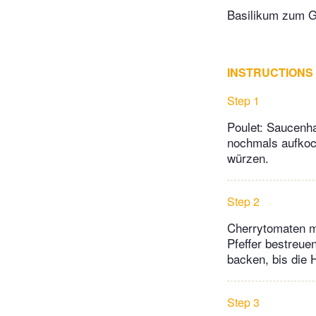
Basilikum zum G
INSTRUCTIONS
Step 1
Poulet: Saucenh
nochmals aufkoch
würzen.
Step 2
Cherrytomaten mi
Pfeffer bestreue
backen, bis die 
Step 3