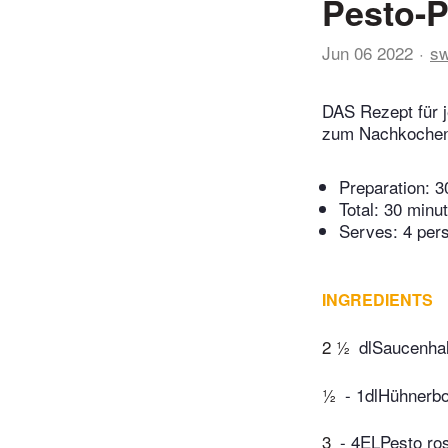
Pesto-P
Jun 06 2022
sw
DAS Rezept für j
zum Nachkochen.
Preparation:
3
Total:
30 minu
Serves: 4 per
INGREDIENTS
2 ½
dlSaucenha
½
- 1dlHühnerbo
3
- 4ELPesto ro