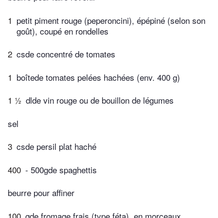
1
petit piment rouge (peperoncini), épépiné (selon son
goût), coupé en rondelles
2
csde concentré de tomates
1
boîtede tomates pelées hachées (env. 400 g)
1 ½
dlde vin rouge ou de bouillon de légumes
sel
3
csde persil plat haché
400
- 500gde spaghettis
beurre pour affiner
100
gde fromage frais (type féta), en morceaux