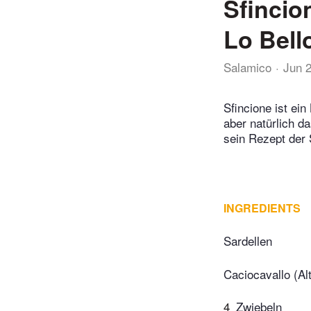
Sfincio
Lo Bell
Salamico
Jun 
Sfincione ist ei
aber natürlich d
sein Rezept der 
INGREDIENTS
Sardellen
Caciocavallo (Al
4
Zwiebeln