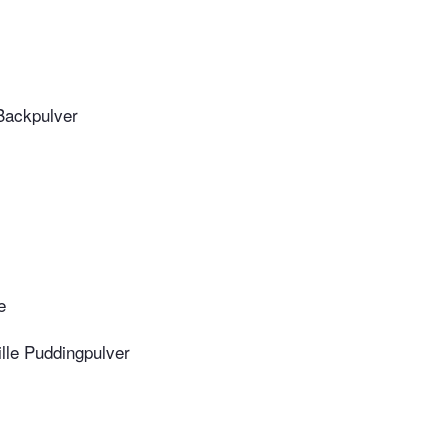
Backpulver
e
ille Puddingpulver