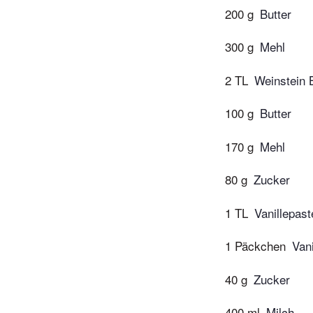
200 g
Butter
300 g
Mehl
2 TL
Weinstein 
100 g
Butter
170 g
Mehl
80 g
Zucker
1 TL
Vanillepast
1 Päckchen
Van
40 g
Zucker
400 ml
Milch