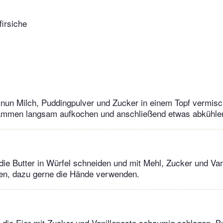
firsiche
 nun Milch, Puddingpulver und Zucker in einem Topf vermis
sammen langsam aufkochen und anschließend etwas abkühle
 die Butter in Würfel schneiden und mit Mehl, Zucker und Van
ten, dazu gerne die Hände verwenden.
 die Eier mit Zucker und Vanillepaste schaumig schlagen. Bu