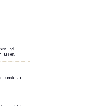
chen und
n lassen.
illepaste zu
tter einrühren,