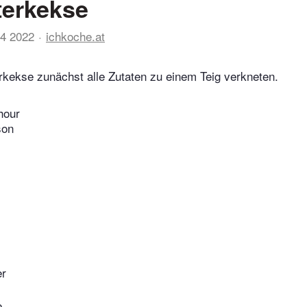
terkekse
14 2022
ichkoche.at
rkekse zunächst alle Zutaten zu einem Teig verkneten.
hour
son
er
e