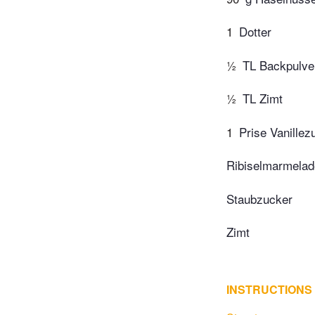
1
Dotter
½
TL Backpulve
½
TL Zimt
1
Prise Vanillez
Ribiselmarmelad
Staubzucker
Zimt
INSTRUCTIONS