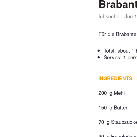
Braban
Ichkoche
Jun 
Für die Brabante
Total:
about 1 
Serves: 1 per
INGREDIENTS
200
g Mehl
150
g Butter
70
g Staubzuck
90
g Haselnüss