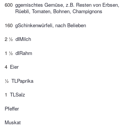
600
ggemischtes Gemüse, z.B. Resten von Erbsen,
Rüebli, Tomaten, Bohnen, Champignons
160
gSchinkenwürfeli, nach Belieben
2 ½
dlMilch
1 ½
dlRahm
4
Eier
½
TLPaprika
1
TLSalz
Pfeffer
Muskat