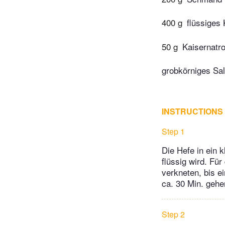
400 g
flüssiges
50 g
Kaisernatr
grobkörniges Sa
INSTRUCTIONS
Step 1
Die Hefe in ein 
flüssig wird. Fü
verkneten, bis e
ca. 30 Min. geh
Step 2