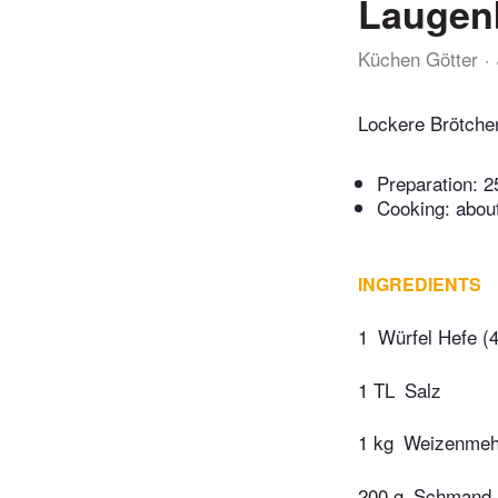
Laugenb
Küchen Götter
Lockere Brötchen
Preparation:
2
Cooking:
abou
INGREDIENTS
1
Würfel Hefe (4
1 TL
Salz
1 kg
Weizenmeh
200 g
Schmand