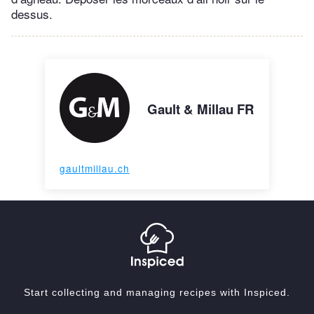
dessus.
Gault & Millau FR
gaultmillau.ch
Start collecting and managing recipes with Inspiced.