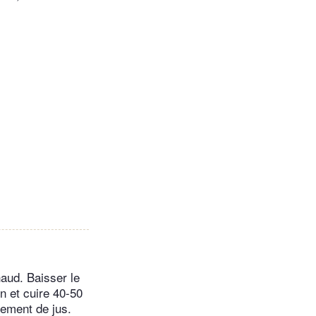
haud. Baisser le
n et cuire 40-50
rement de jus.