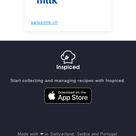
swissmilk.ch
Start collecting and managing recipes with Inspiced.
Made with ❤ in Switzerland, Serbia and Portugal.