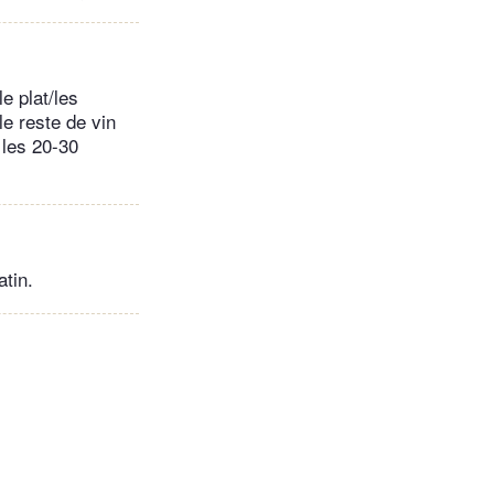
e plat/les
e reste de vin
 les 20-30
atin.