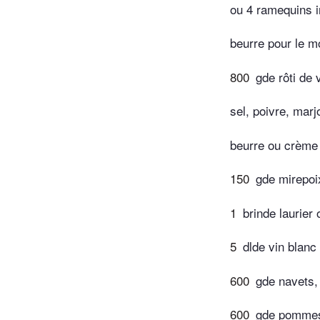
ou 4 ramequins i
beurre pour le m
800
gde rôti de v
sel, poivre, marj
beurre ou crème 
150
gde mirepoix
1
brinde laurier
5
dlde vin blanc
600
gde navets,
600
gde pommes 