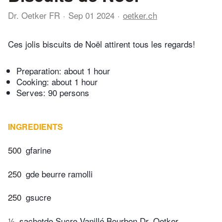
Dr. Oetker FR
Sep 01 2024
oetker.ch
Ces jolis biscuits de Noël attirent tous les regards!
Preparation:
about 1 hour
Cooking:
about 1 hour
Serves: 90 persons
INGREDIENTS
500
gfarine
250
gde beurre ramolli
250
gsucre
½
sachetde Sucre Vanillé Bourbon Dr. Oetker