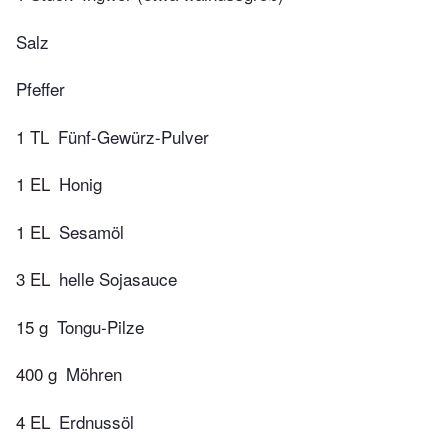
Salz
Pfeffer
1 TL
Fünf-Gewürz-Pulver
1 EL
Honig
1 EL
Sesamöl
3 EL
helle Sojasauce
15 g
Tongu-Pilze
400 g
Möhren
4 EL
Erdnussöl