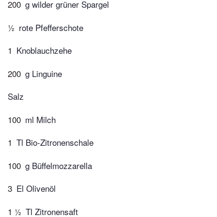
200
g wilder grüner Spargel
½
rote Pfefferschote
1
Knoblauchzehe
200
g Linguine
Salz
100
ml Milch
1
Tl Bio-Zitronenschale
100
g Büffelmozzarella
3
El Olivenöl
1 ½
Tl Zitronensaft