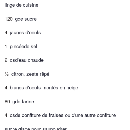
linge de cuisine
120
gde sucre
4
jaunes d'oeufs
1
pincéede sel
2
csd'eau chaude
½
citron, zeste râpé
4
blancs d'oeufs montés en neige
80
gde farine
4
csde confiture de fraises ou d'une autre confiture
sucre glace pour saupoudrer