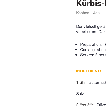
Kürbis
Kochen
Jan 11
Der vielseitige
verarbeiten. Daz
Preparation:
1
Cooking:
abou
Serves: 6 per
INGREDIENTS
1 Stk.
Butternut
Salz
2 Esslöffel
Olive