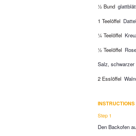
½ Bund
glattblät
1 Teelöffel
Datte
¼ Teelöffel
Kreu
½ Teelöffel
Rose
Salz, schwarzer 
2 Esslöffel
Waln
INSTRUCTIONS
Step 1
Den Backofen au