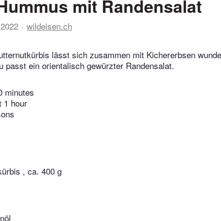
-Hummus mit Randensalat
 2022
wildeisen.ch
 Butternutkürbis lässt sich zusammen mit Kichererbsen wun
u passt ein orientalisch gewürzter Randensalat.
0 minutes
t 1 hour
sons
kürbis , ca. 400 g
nöl