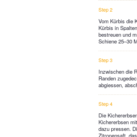
Step 2
Vom Kürbis die K
Kürbis in Spalte
bestreuen und mi
Schiene 25–30 Mi
Step 3
Inzwischen die 
Randen zugedeckt
abgiessen, absc
Step 4
Die Kichererbsen
Kichererbsen mi
dazu pressen. Di
Zitronensaft, d