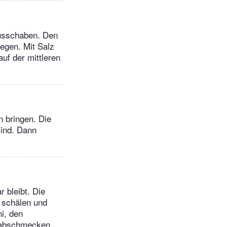
ausschaben. Den
egen. Mit Salz
uf der mittleren
 bringen. Die
sind. Dann
 bleibt. Die
 schälen und
i, den
z abschmecken