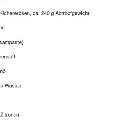
Kichererbsen, ca. 240 g Abtropfgewicht
en
esampaste)
nensaft
nöl
tes Wasser
Zitronen