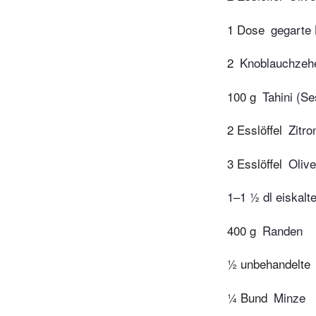
1 Dose
gegarte 
2
Knoblauchzeh
100 g
Tahini (S
2 Esslöffel
Zitro
3 Esslöffel
Olive
1–1 ½ dl eiskal
400 g
Randen
½ unbehandelte
¼ Bund
Minze