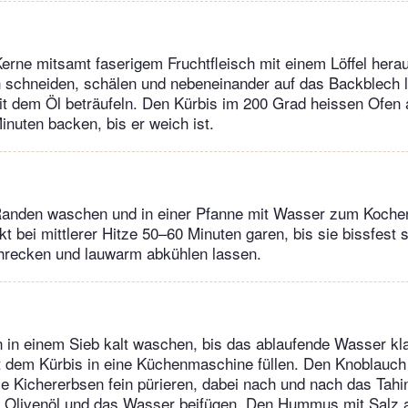
erne mitsamt faserigem Fruchtfleisch mit einem Löffel her
n schneiden, schälen und nebeneinander auf das Backblech l
t dem Öl beträufeln. Den Kürbis im 200 Grad heissen Ofen a
nuten backen, bis er weich ist.
Randen waschen und in einer Pfanne mit Wasser zum Kochen
 bei mittlerer Hitze 50–60 Minuten garen, bis sie bissfest 
hrecken und lauwarm abkühlen lassen.
 in einem Sieb kalt waschen, bis das ablaufende Wasser klar
t dem Kürbis in eine Küchenmaschine füllen. Den Knoblauch
e Kichererbsen fein pürieren, dabei nach und nach das Tahin
as Olivenöl und das Wasser beifügen. Den Hummus mit Sal