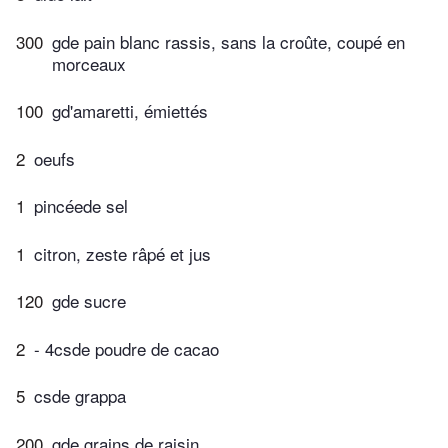
300
gde pain blanc rassis, sans la croûte, coupé en
morceaux
100
gd'amaretti, émiettés
2
oeufs
1
pincéede sel
1
citron, zeste râpé et jus
120
gde sucre
2
- 4csde poudre de cacao
5
csde grappa
200
gde grains de raisin