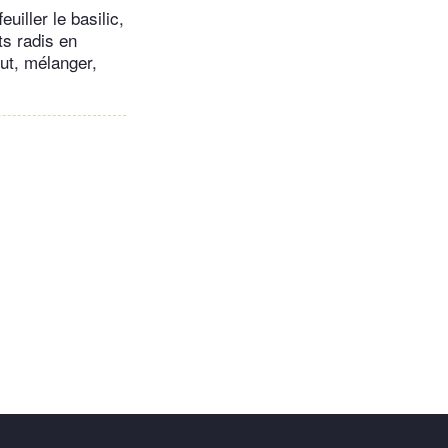
uiller le basilic,
its radis en
out, mélanger,