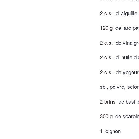
2 c.s.
d' aiguill
120 g
de lard pa
2 c.s.
de vinaig
2 c.s.
d’ huile d’
2 c.s.
de yogour
sel, poivre, selo
2 brins
de basili
300 g
de scarol
1
oignon