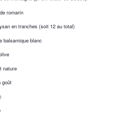
e de romarin
ysan en tranches (soit 12 au total)
re balsamique blanc
olive
t nature
n goût
c
e