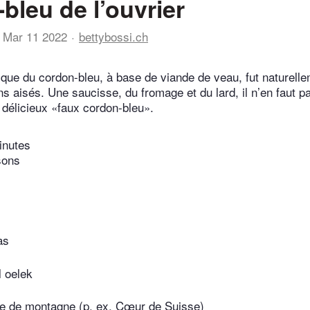
bleu de l’ouvrier
Mar 11 2022
bettybossi.ch
ique du cordon-bleu, à base de viande de veau, fut naturell
s aisés. Une saucisse, du fromage et du lard, il n’en faut p
 délicieux «faux cordon-bleu».
inutes
sons
as
 oelek
e de montagne (p. ex. Cœur de Suisse)