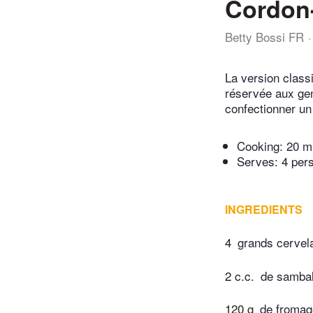
Cordon-
Betty Bossi FR
La version class
réservée aux gen
confectionner un
Cooking:
20 m
Serves: 4 per
INGREDIENTS
4
grands cervel
2 c.c.
de sambal
120 g
de fromag