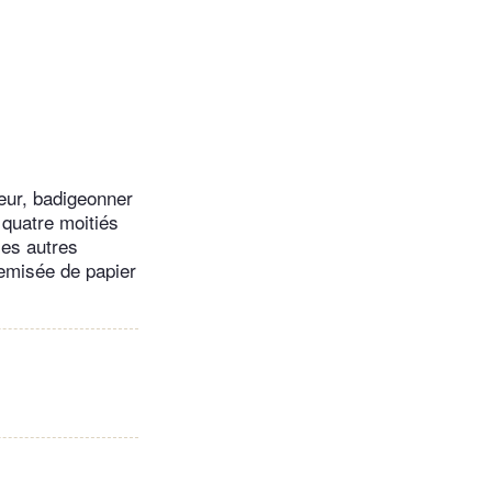
ueur, badigeonner
 quatre moitiés
les autres
hemisée de papier