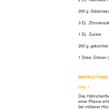
200 g
Salatmay
3 EL
Zitronensaf
1 EL
Zucker
200 g
gekochter
1 Dose
Erbsen (
INSTRUCTIONS
Step 1
Das Hähnchenflei
einer Pfanne erh
bei mittlerer Hi