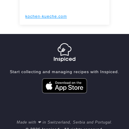
kochen-kueche.com
Start collecting and managing recipes with Inspiced.
Made with ❤ in Switzerland, Serbia and Portugal.