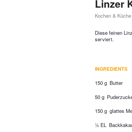
Linzer 
Kochen & Küche
Diese feinen Lin
serviert.
INGREDIENTS
150 g
Butter
50 g
Puderzuck
150 g
glattes Me
½ EL
Backkaka