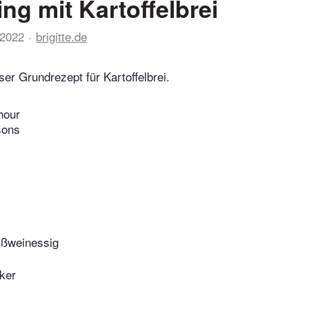
ing mit Kartoffelbrei
 2022
brigitte.de
nser Grundrezept für Kartoffelbrei.
hour
sons
eißweinessig
ker