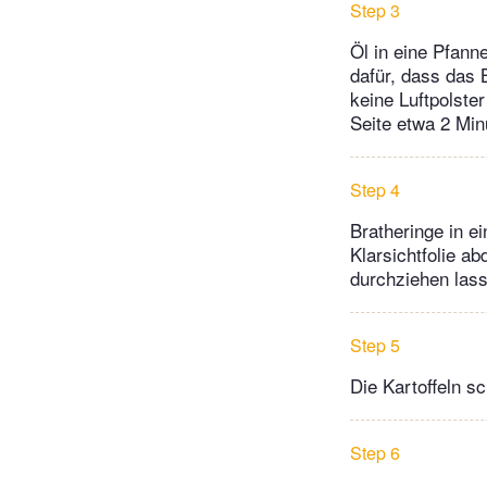
Step 3
Öl in eine Pfan
dafür, dass das 
keine Luftpolste
Seite etwa 2 Min
Step 4
Bratheringe in e
Klarsichtfolie a
durchziehen las
Step 5
Die Kartoffeln s
Step 6