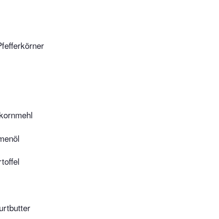
fefferkörner
lkornmehl
menöl
toffel
rtbutter