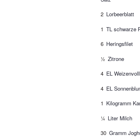
2
Lorbeerblatt
1
TL schwarze P
6
Heringsfilet
½
Zitrone
4
EL Weizenvol
4
EL Sonnenblu
1
Kilogramm Kar
¼
Liter Milch
30
Gramm Joghu