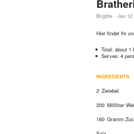
Brather
Brigitte
Jan 12
Hier findet ihr u
Total:
about 1 
Serves: 4 per
INGREDIENTS
2
Zwiebel
200
Milliliter W
160
Gramm Zuc
Salz