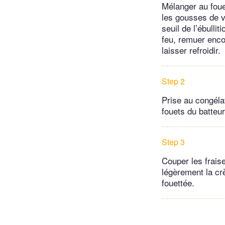
Mélanger au foue
les gousses de va
seuil de l’ébulli
feu, remuer enco
laisser refroidir.
Step 2
Prise au congéla
fouets du batteur
Step 3
Couper les fraise
légèrement la cr
fouettée.