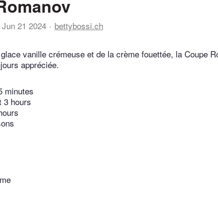
Romanov
Jun 21 2024
bettybossi.ch
 glace vanille crémeuse et de la crème fouettée, la Coupe
ujours appréciée.
5 minutes
t 3 hours
hours
sons
ème