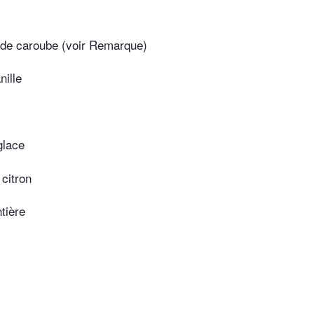
e de caroube (voir Remarque)
nille
glace
 citron
tière