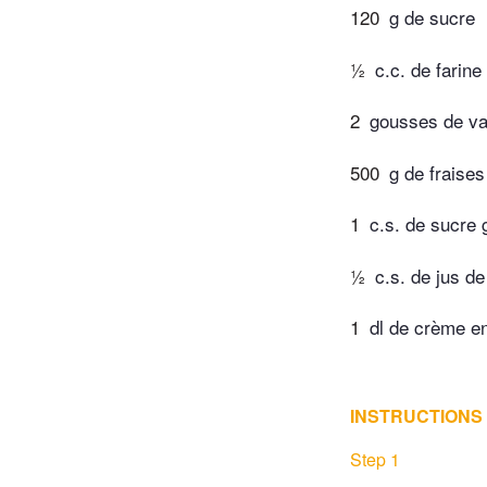
120
g de sucre
½
c.c. de farin
2
gousses de va
500
g de fraises
1
c.s. de sucre 
½
c.s. de jus de
1
dl de crème en
INSTRUCTIONS
Step 1